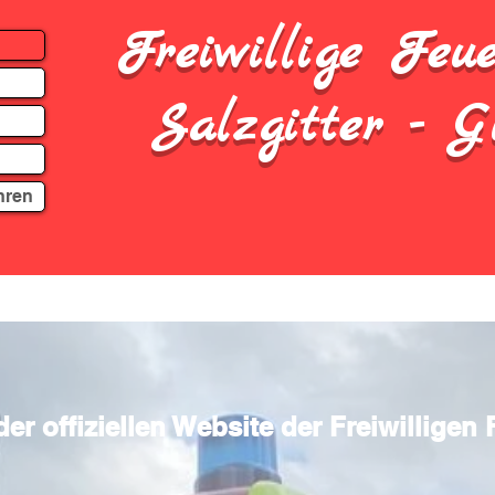
Freiwillige Feu
Salzgitter - G
hren
r offiziellen Website der Freiwilligen 