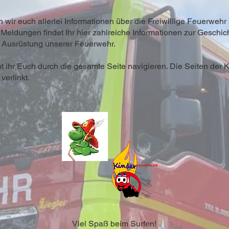
n wir euch allerlei Informationen über die Freiwillige Feuerwehr
 Meldungen findet Ihr hier zahlreiche Informationen zur Geschic
r Ausrüstung unserer Feuerwehr.
 ihr Euch durch die gesamte Seite navigieren. Die Seiten der 
verlinkt.
Viel Spaß beim Surfen!