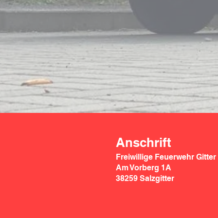
Anschrift
Freiwillige Feuerwehr Gitter
Am Vorberg 1A
38259 Salzgitter